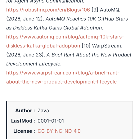
for Agent Async Communication
.
https://robustmq.com/en/Blogs/106
[9] AutoMQ.
(2026, June 12).
AutoMQ Reaches 10K GitHub Stars
as Diskless Kafka Gains Global Adoption
.
https://www.automq.com/blog/automq-10k-stars-
diskless-kafka-global-adoption
[10] WarpStream.
(2026, June 23).
A Brief Rant About the New Product
Development Lifecycle
.
https://www.warpstream.com/blog/a-brief-rant-
about-the-new-product-development-lifecycle
Author
Zava
LastMod
0001-01-01
License
CC BY-NC-ND 4.0