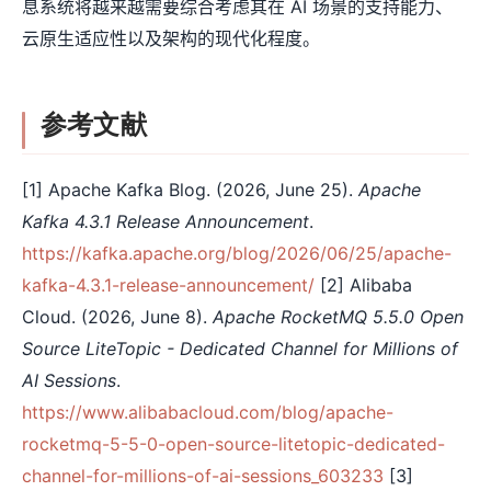
息系统将越来越需要综合考虑其在 AI 场景的支持能力、
云原生适应性以及架构的现代化程度。
参考文献
[1] Apache Kafka Blog. (2026, June 25).
Apache
Kafka 4.3.1 Release Announcement
.
https://kafka.apache.org/blog/2026/06/25/apache-
kafka-4.3.1-release-announcement/
[2] Alibaba
Cloud. (2026, June 8).
Apache RocketMQ 5.5.0 Open
Source LiteTopic - Dedicated Channel for Millions of
AI Sessions
.
https://www.alibabacloud.com/blog/apache-
rocketmq-5-5-0-open-source-litetopic-dedicated-
channel-for-millions-of-ai-sessions_603233
[3]