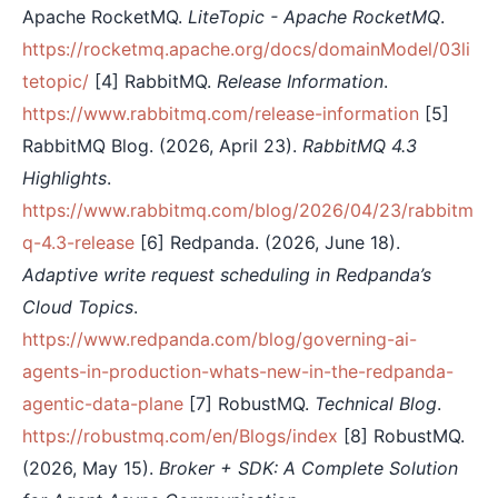
Apache RocketMQ.
LiteTopic - Apache RocketMQ
.
https://rocketmq.apache.org/docs/domainModel/03li
tetopic/
[4] RabbitMQ.
Release Information
.
https://www.rabbitmq.com/release-information
[5]
RabbitMQ Blog. (2026, April 23).
RabbitMQ 4.3
Highlights
.
https://www.rabbitmq.com/blog/2026/04/23/rabbitm
q-4.3-release
[6] Redpanda. (2026, June 18).
Adaptive write request scheduling in Redpanda’s
Cloud Topics
.
https://www.redpanda.com/blog/governing-ai-
agents-in-production-whats-new-in-the-redpanda-
agentic-data-plane
[7] RobustMQ.
Technical Blog
.
https://robustmq.com/en/Blogs/index
[8] RobustMQ.
(2026, May 15).
Broker + SDK: A Complete Solution